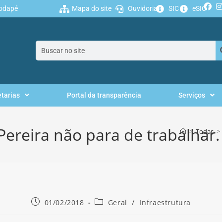
 rodapé
Mapa do site
Ouvidoria
SIC
eSIC
etarias
Portal da transparência
Serviços
Pereira não para de trabalhar.
>
Todas
>
01/02/2018
Geral
/
Infraestrutura