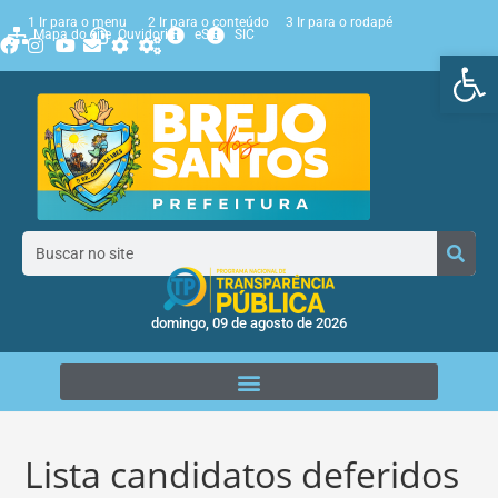
1 Ir para o menu
2 Ir para o conteúdo
3 Ir para o rodapé
Mapa do site
Ouvidoria
eSIC
SIC
Ab
domingo, 09 de agosto de 2026
Lista candidatos deferidos