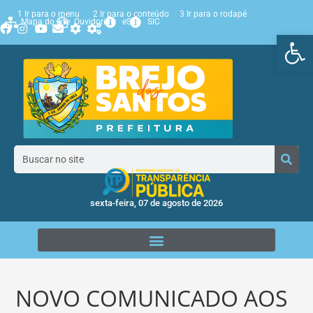
1 Ir para o menu
2 Ir para o conteúdo
3 Ir para o rodapé
Mapa do site
Ouvidoria
eSIC
SIC
Ab
sexta-feira, 07 de agosto de 2026
NOVO COMUNICADO AOS